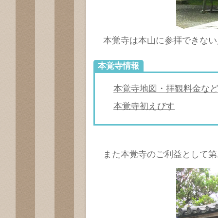
本覚寺は本山に参拝できない
本覚寺情報
本覚寺地図・拝観料金な
本覚寺初えびす
また本覚寺のご利益として第