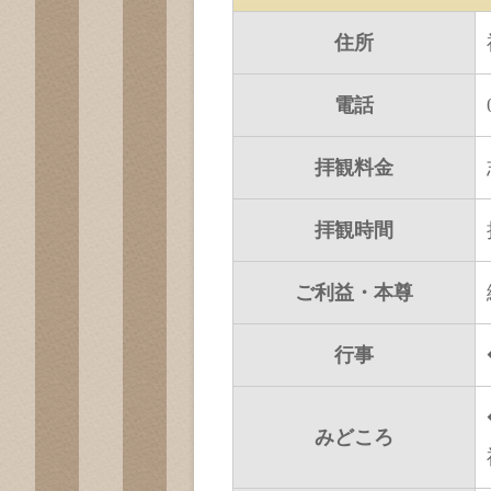
住所
電話
拝観料金
拝観時間
ご利益・本尊
行事
みどころ