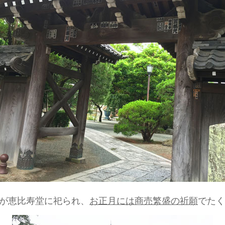
が恵比寿堂に祀られ、
お正月には商売繁盛の祈願
でたく