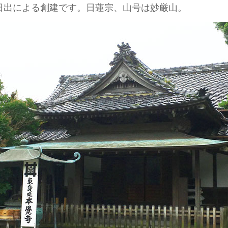
）日出による創建です。日蓮宗、山号は妙厳山。