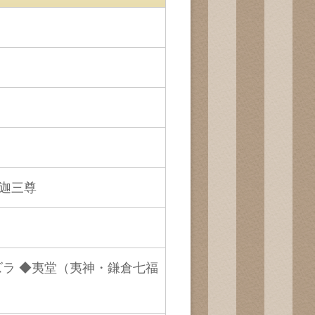
迦三尊
）
ズラ ◆夷堂（夷神・鎌倉七福