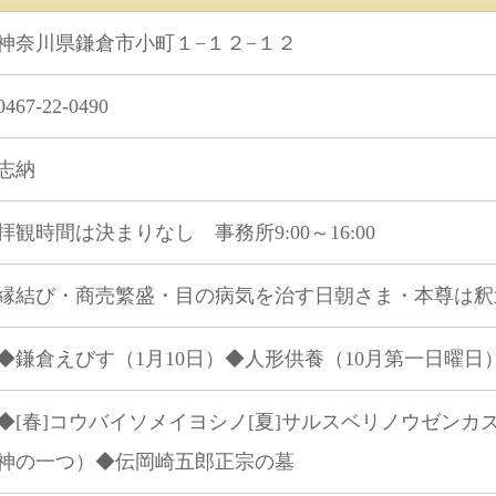
神奈川県鎌倉市小町１−１２−１２
0467-22-0490
志納
拝観時間は決まりなし 事務所9:00～16:00
縁結び・商売繁盛・目の病気を治す日朝さま・本尊は釈
◆鎌倉えびす（1月10日）◆人形供養（10月第一日曜日
◆[春]コウバイソメイヨシノ[夏]サルスベリノウゼンカ
神の一つ）◆伝岡崎五郎正宗の墓