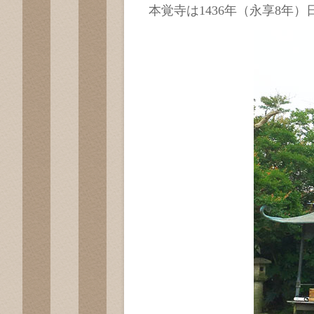
本覚寺は1436年（永享8年